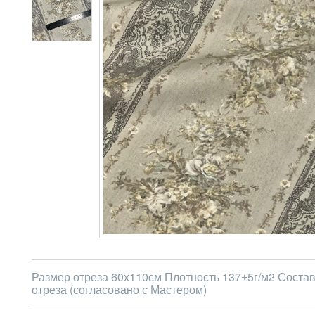
Размер отреза 60х110см Плотность 137±5г/м2 Состав
отреза (согласовано с Мастером)